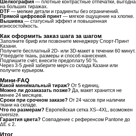
Шелкография
— плотные контрастные отпечатки, выгодна
на больших тиражах.
DTF
— мелкие детали и градиенты без ограничений.
Прямой цифровой принт
— мягкое ощущение на хлопке.
Вышивка
— статусный эффект и повышенная
износостойкость.
Как оформить заказ шага за шагом
Заполните бриф или позвоните менеджеру Спорт-Принт
Казани.
Получите бесплатный 2D- или 3D-макет в течении 60 минут.
Утвердите ткань, размеры и способ нанесения.
Подпишите счёт, внесите предоплату 50 %.
Через 3-5 дней заберите мерч со склада Казани или
получите курьером.
Мини-FAQ
Какой минимальный тираж?
От 5 единиц.
Можно ли дозаказать позже?
Да, макет хранится не
менее 24 месяцев.
Сроки при срочном заказе?
От 24 часов при наличии
ткани на складе.
Что по размерам?
Европейская сетка XS–4XL, возможен
oversize.
Гарантия цвета?
Совпадение с референсом Pantone до
ΔE ≤ 2.
Итог