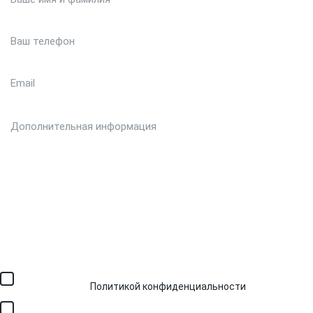
Загрузить файл (до 6 МБ)
Я соглашаюсь с обработкой персональных данных в
соответствии с
Политикой конфиденциальности
и получением
SMS для авторизации/сервисных уведомлений.
Я соглашаюсь на получение рассылки, информации об акциях и