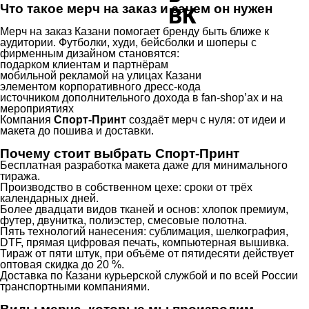
Что такое мерч на заказ и зачем он нужен
Мерч на заказ Казани помогает бренду быть ближе к
аудитории. Футболки, худи, бейсболки и шоперы с
фирменным дизайном становятся:
подарком клиентам и партнёрам
мобильной рекламой на улицах Казани
элементом корпоративного дресс-кода
источником дополнительного дохода в fan-shop’ах и на
мероприятиях
Компания
Спорт-Принт
создаёт мерч с нуля: от идеи и
макета до пошива и доставки.
Почему стоит выбрать Спорт-Принт
Бесплатная разработка макета даже для минимального
тиража.
Производство в собственном цехе: сроки от трёх
календарных дней.
Более двадцати видов тканей и основ: хлопок премиум,
футер, двунитка, полиэстер, смесовые полотна.
Пять технологий нанесения: сублимация, шелкография,
DTF, прямая цифровая печать, компьютерная вышивка.
Тираж от пяти штук, при объёме от пятидесяти действует
оптовая скидка до 20 %.
Доставка по Казани курьерской службой и по всей России
транспортными компаниями.