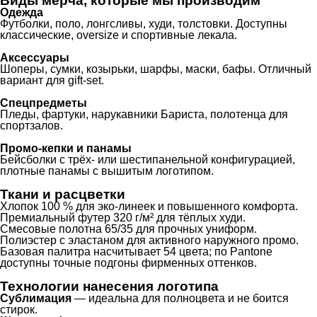
Виды мерча, которые мы производим
Одежда
Футболки, поло, лонгсливы, худи, толстовки. Доступны
классические, oversize и спортивные лекала.
Аксессуары
Шоперы, сумки, козырьки, шарфы, маски, бафы. Отличный
вариант для gift-set.
Спецпредметы
Пледы, фартуки, нарукавники Бариста, полотенца для
спортзалов.
Промо-кепки и панамы
Бейсболки с трёх- или шестипанельной конфигурацией,
плотные панамы с вышитым логотипом.
Ткани и расцветки
Хлопок 100 % для эко-линеек и повышенного комфорта.
Премиальный футер 320 г/м² для тёплых худи.
Смесовые полотна 65/35 для прочных униформ.
Полиэстер с эластаном для активного наружного промо.
Базовая палитра насчитывает 54 цвета; по Pantone
доступны точные подгоны фирменных оттенков.
Технологии нанесения логотипа
Сублимация
— идеальна для полноцвета и не боится
стирок.