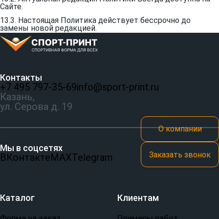
Сайте.
13.3. Настоящая Политика действует бессрочно до
замены новой редакцией.
Контакты
+7 495 797‑35-69
info@sport-print.ru
Казань,
ул. Серова д. 19
О компании
Мы в соцсетях
Заказать звонок
ВКонтакте
MAX
Telegram
Каталог
Клиентам
Форма на заказ
Примеры работ